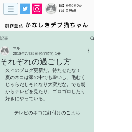
​【絵】かのうかりん
【文】早見和真
かなしきデブ猫ちゃん
創作童話
記事
マル
2018年7月25日
読了時間: 1分
それぞれの過ごし方
久々のブログ更新だ。待たせたな！
夏のネコは家の中でも暑いし、毛むく
じゃらだしそれなり大変だな。でも朝
からテレビを見たり、ゴロゴロしたり
好きにやっている。
テレビのネコに釘付けのこまち