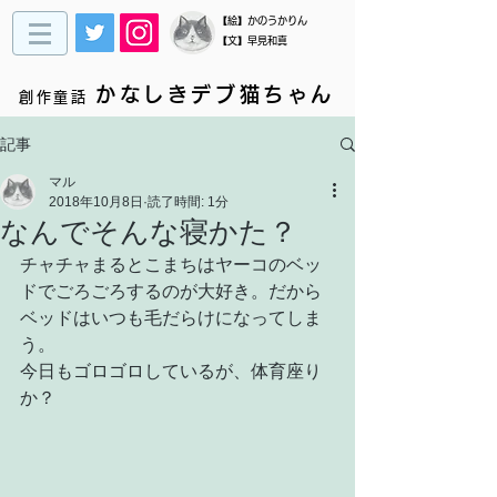
​【絵】かのうかりん
【文】早見和真
かなしきデブ猫ちゃん
創作童話
記事
マル
2018年10月8日
読了時間: 1分
なんでそんな寝かた？
チャチャまるとこまちはヤーコのベッ
ドでごろごろするのが大好き。だから
ベッドはいつも毛だらけになってしま
う。
今日もゴロゴロしているが、体育座り
か？