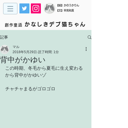
​【絵】かのうかりん
【文】早見和真
かなしきデブ猫ちゃん
創作童話
記事
マル
2018年5月29日
読了時間: 1分
背中がかゆい
この時期、冬毛から夏毛に生え変わる
から背中がかゆいゾ
チャチャまるがゴロゴロ