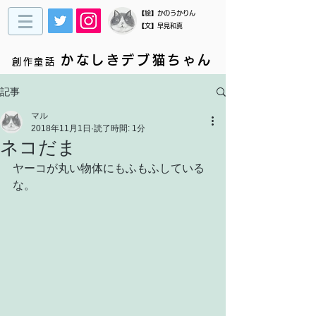
​【絵】かのうかりん
【文】早見和真
かなしきデブ猫ちゃん
創作童話
記事
マル
2018年11月1日
読了時間: 1分
ネコだま
ヤーコが丸い物体にもふもふしている
な。