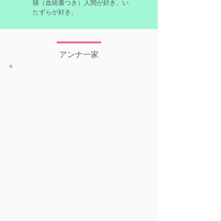
猫（血統書つき）
人間が好き、い
たずらが好き。
アンナ一家