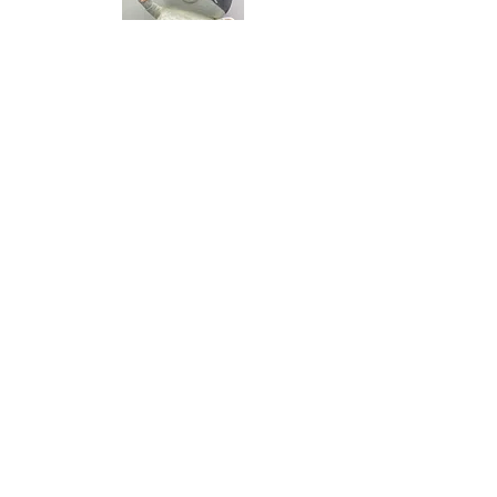
かなしきデブ猫ちゃん・デブ猫マルの着ぐるみ活躍
中！
​イベントやおはなし会には、デブ猫マルも登場していま
す。大きな体でモフモフなマルは子どもたちに大人気で
す。
​自治体や企業からのご依頼に応じて、イベントの盛り上
げにも貢献しています。
​新しい着ぐるみ「マル」も登場！